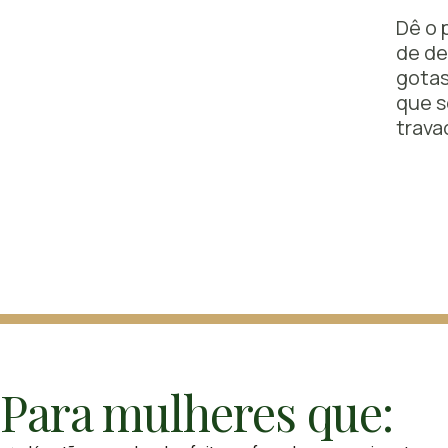
Dê o 
de de
gotas
que s
trava
Para mulheres que: