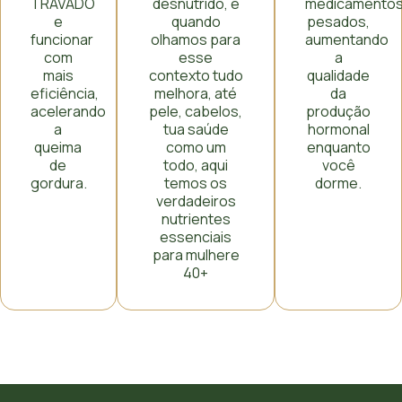
TRAVADO
desnutrido, e
medicamento
e
quando
pesados,
funcionar
olhamos para
aumentando
com
esse
a
mais
contexto tudo
qualidade
eficiência,
melhora, até
da
acelerando
pele, cabelos,
produção
a
tua saúde
hormonal
queima
como um
enquanto
de
todo, aqui
você
gordura.
temos os
dorme.
verdadeiros
nutrientes
essenciais
para mulhere
40+