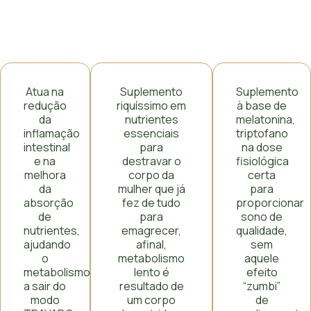
Atua na
Suplemento
Suplemento
redução
riquíssimo em
à base de
da
nutrientes
melatonina,
inflamação
essenciais
triptofano
intestinal
para
na dose
e na
destravar o
fisiológica
melhora
corpo da
certa
da
mulher que já
para
absorção
fez de tudo
proporcionar
de
para
sono de
nutrientes,
emagrecer,
qualidade,
ajudando
afinal,
sem
o
metabolismo
aquele
metabolismo
lento é
efeito
a sair do
resultado de
“zumbi”
modo
um corpo
de